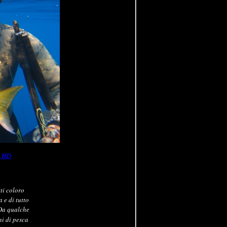
n HD
ti coloro
 e di tutto
Da qualche
ni di pesca