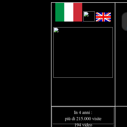
In 4 anni :
più di 215.000 visite
194 video