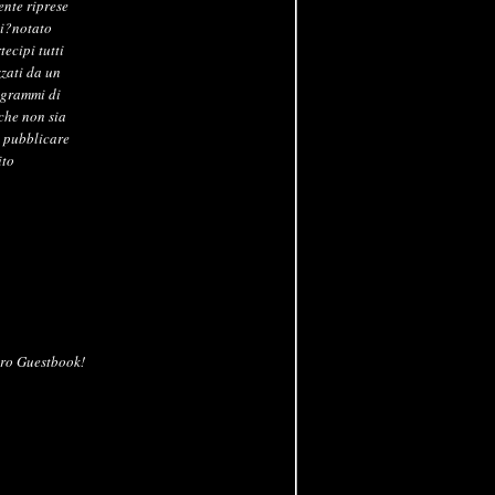
ente riprese
gi?notato
ecipi tutti
zzati da un
ogrammi di
che non sia
i pubblicare
ito
tro Guestbook!