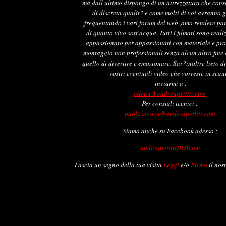
ma dall'ultimo dispongo di un attrezzatura che cons
di discreta qualit? e come molti di voi avranno 
frequentando i vari forum del web ,amo rendere part
di quanto vivo sott'acqua. Tutti i filmati sono reali
appassionato per appassionati con materiale e pr
montaggio non professionali senza alcun altro fine 
quello di divertire e emozionare. Sar?inoltre lieto d
vostri eventuali video che vorreste in segu
inviarmi a :
admin@andreapettiti.com
Per consigli tecnici :
paolosavoca@andreapettiti.com
Siamo anche su Facebook adesso :
andreapettitiDOTcom
Lascia un segno della tua visita
Leggi
e/o
Firma
il nos