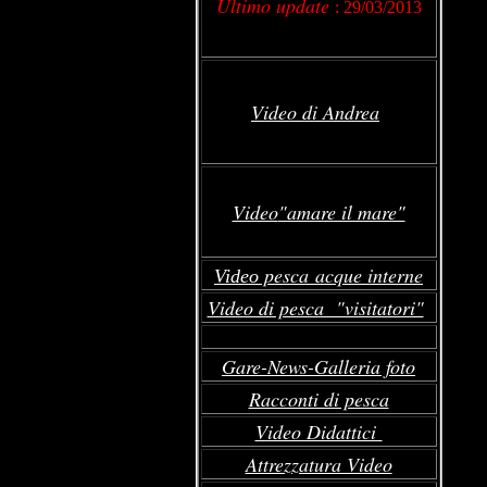
Ultimo update
: 29/03/2013
Video di Andrea
Video
"amare il mare"
pesca acque interne
Video
Video di pesca "visitatori"
Gare
-News-Galleria foto
Racconti di pesca
Video Didattici
Attrezzatura Video